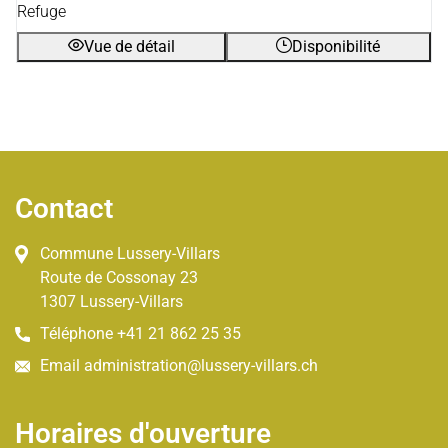
Refuge
Vue de détail
Disponibilité
Pied de page
Contact
Commune Lussery-Villars
Route de Cossonay
23
1307
Lussery-Villars
Téléphone
+41 21 862 25 35
Email
administration@lussery-villars.ch
Horaires d'ouverture