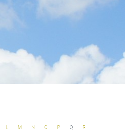
L
M
N
O
P
Q
R