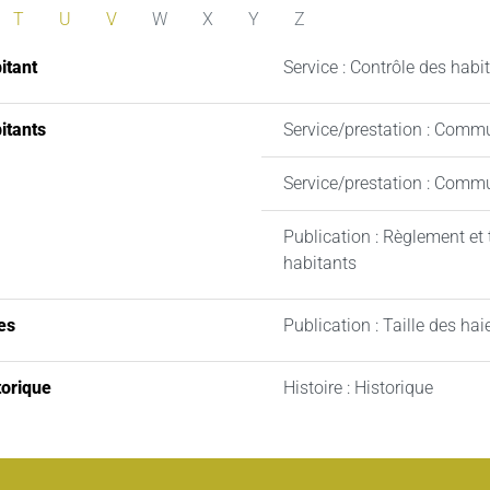
T
U
V
W
X
Y
Z
itant
Service : Contrôle des habi
itants
Service/prestation : Commu
Service/prestation : Comm
Publication : Règlement et
habitants
es
Publication : Taille des hai
torique
Histoire : Historique