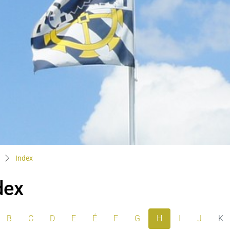
(sélectionné)
Index
dex
B
C
D
E
É
F
G
H
I
J
K