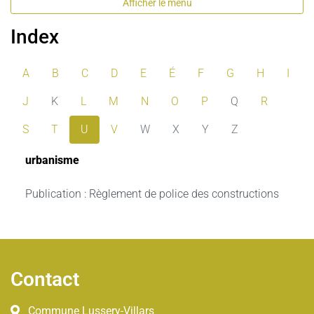
Afficher le menu
Index
A
B
C
D
E
É
F
G
H
I
J
K
L
M
N
O
P
Q
R
S
T
U
V
W
X
Y
Z
urbanisme
Publication : Règlement de police des constructions
Pied de page
Contact
Commune Lussery-Villars